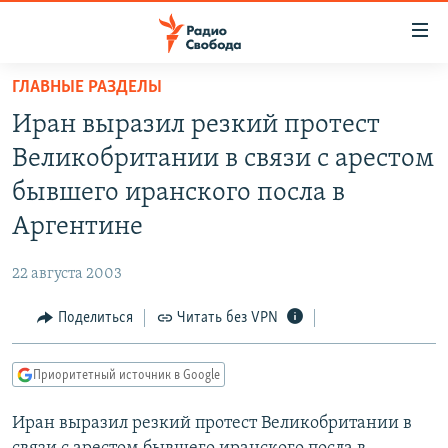
Ссылки
для
упрощенного
ГЛАВНЫЕ РАЗДЕЛЫ
ПРОГРАММЫ
доступа
Иран выразил резкий протест
ПОДКАСТЫ
Вернуться
Великобритании в связи с арестом
к
АВТОРСКИЕ ПРОЕКТЫ
бывшего иранского посла в
основному
ЦИТАТЫ СВОБОДЫ
содержанию
Аргентине
Вернутся
МНЕНИЯ
к
22 августа 2003
КУЛЬТУРА
главной
Поделиться
Читать без VPN
навигации
IDEL.РЕАЛИИ
Вернутся
КАВКАЗ.РЕАЛИИ
к
Приоритетный источник в Google
СЕВЕР.РЕАЛИИ
поиску
Иран выразил резкий протест Великобритании в
СИБИРЬ.РЕАЛИИ