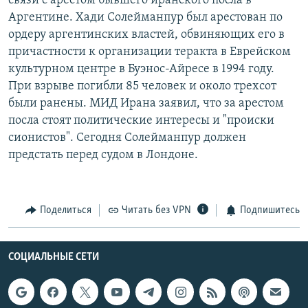
связи с арестом бывшего иранского посла в
РАСПИСАНИЕ ВЕЩАНИЯ
Аргентине. Хади Солейманпур был арестован по
ордеру аргентинских властей, обвиняющих его в
ПОДПИШИТЕСЬ НА РАССЫЛКУ
причастности к организации теракта в Еврейском
культурном центре в Буэнос-Айресе в 1994 году.
СОЦИАЛЬНЫЕ СЕТИ
При взрыве погибли 85 человек и около трехсот
были ранены. МИД Ирана заявил, что за арестом
посла стоят политические интересы и "происки
сионистов". Сегодня Солейманпур должен
предстать перед судом в Лондоне.
Все сайты РСЕ/РС
Поделиться
Читать без VPN
Подпишитесь
СОЦИАЛЬНЫЕ СЕТИ