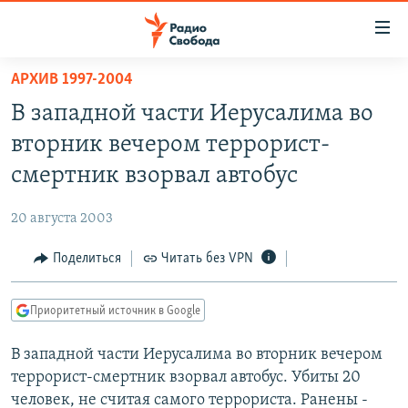
Ссылки
для
упрощенного
АРХИВ 1997-2004
ПРОГРАММЫ
доступа
В западной части Иерусалима во
ПОДКАСТЫ
Вернуться
вторник вечером террорист-
к
АВТОРСКИЕ ПРОЕКТЫ
смертник взорвал автобус
основному
ЦИТАТЫ СВОБОДЫ
содержанию
20 августа 2003
Вернутся
МНЕНИЯ
к
Поделиться
Читать без VPN
КУЛЬТУРА
главной
навигации
IDEL.РЕАЛИИ
Приоритетный источник в Google
Вернутся
КАВКАЗ.РЕАЛИИ
к
В западной части Иерусалима во вторник вечером
СЕВЕР.РЕАЛИИ
поиску
террорист-смертник взорвал автобус. Убиты 20
СИБИРЬ.РЕАЛИИ
человек, не считая самого террориста. Ранены -