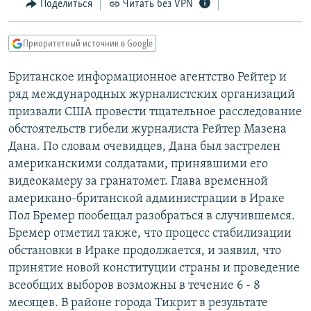
Поделиться
Читать без VPN
РАСПИСАНИЕ ВЕЩАНИЯ
ПОДПИШИТЕСЬ НА РАССЫЛКУ
Приоритетный источник в Google
СОЦИАЛЬНЫЕ СЕТИ
Британское информационное агентство Рейтер и
ряд международных журналистских организаций
призвали США провести тщательное расследование
обстоятельств гибели журналиста Рейтер Мазена
Дана. По словам очевидцев, Дана был застрелен
американскими солдатами, принявшими его
Все сайты РСЕ/РС
видеокамеру за гранатомет. Глава временной
американо-британской администрации в Ираке
Пол Бремер пообещал разобраться в случившемся.
Бремер отметил также, что процесс стабилизации
обстановки в Ираке продолжается, и заявил, что
принятие новой конституции страны и проведение
всеобщих выборов возможны в течение 6 - 8
месяцев. В районе города Тикрит в результате