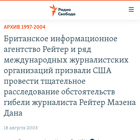
Ссылки
для
упрощенного
АРХИВ 1997-2004
ПРОГРАММЫ
доступа
Британское информационное
ПОДКАСТЫ
Вернуться
агентство Рейтер и ряд
к
АВТОРСКИЕ ПРОЕКТЫ
международных журналистских
основному
ЦИТАТЫ СВОБОДЫ
содержанию
организаций призвали США
Вернутся
МНЕНИЯ
провести тщательное
к
КУЛЬТУРА
расследование обстоятельств
главной
навигации
IDEL.РЕАЛИИ
гибели журналиста Рейтер Мазена
Вернутся
КАВКАЗ.РЕАЛИИ
Дана
к
СЕВЕР.РЕАЛИИ
поиску
18 августа 2003
СИБИРЬ.РЕАЛИИ