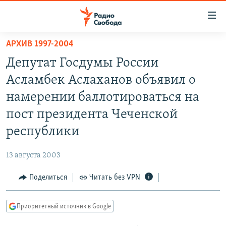
Ссылки
для
упрощенного
АРХИВ 1997-2004
ПРОГРАММЫ
доступа
Депутат Госдумы России
ПОДКАСТЫ
Вернуться
Асламбек Аслаханов объявил о
к
АВТОРСКИЕ ПРОЕКТЫ
намерении баллотироваться на
основному
ЦИТАТЫ СВОБОДЫ
содержанию
пост президента Чеченской
Вернутся
МНЕНИЯ
республики
к
КУЛЬТУРА
главной
13 августа 2003
навигации
IDEL.РЕАЛИИ
Вернутся
Поделиться
Читать без VPN
КАВКАЗ.РЕАЛИИ
к
СЕВЕР.РЕАЛИИ
поиску
Приоритетный источник в Google
СИБИРЬ.РЕАЛИИ