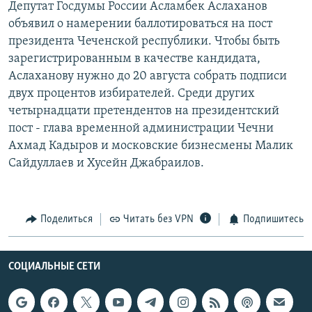
Депутат Госдумы России Асламбек Аслаханов
РАСПИСАНИЕ ВЕЩАНИЯ
объявил о намерении баллотироваться на пост
ПОДПИШИТЕСЬ НА РАССЫЛКУ
президента Чеченской республики. Чтобы быть
зарегистрированным в качестве кандидата,
Аслаханову нужно до 20 августа собрать подписи
СОЦИАЛЬНЫЕ СЕТИ
двух процентов избирателей. Среди других
четырнадцати претендентов на президентский
пост - глава временной администрации Чечни
Ахмад Кадыров и московские бизнесмены Малик
Сайдуллаев и Хусейн Джабраилов.
Все сайты РСЕ/РС
Поделиться
Читать без VPN
Подпишитесь
СОЦИАЛЬНЫЕ СЕТИ