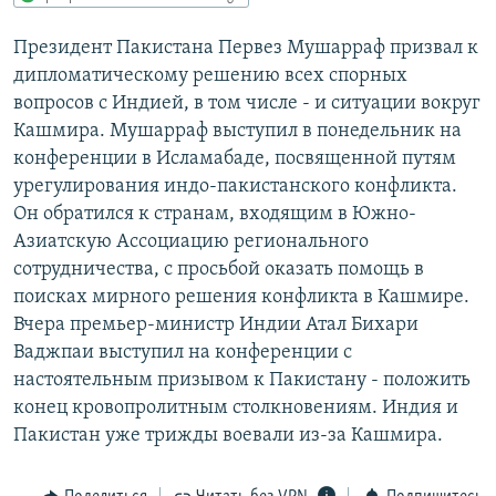
РАСПИСАНИЕ ВЕЩАНИЯ
Президент Пакистана Первез Мушарраф призвал к
ПОДПИШИТЕСЬ НА РАССЫЛКУ
дипломатическому решению всех спорных
вопросов с Индией, в том числе - и ситуации вокруг
СОЦИАЛЬНЫЕ СЕТИ
Кашмира. Мушарраф выступил в понедельник на
конференции в Исламабаде, посвященной путям
урегулирования индо-пакистанского конфликта.
Он обратился к странам, входящим в Южно-
Азиатскую Ассоциацию регионального
сотрудничества, с просьбой оказать помощь в
Все сайты РСЕ/РС
поисках мирного решения конфликта в Кашмире.
Вчера премьер-министр Индии Атал Бихари
Ваджпаи выступил на конференции с
настоятельным призывом к Пакистану - положить
конец кровопролитным столкновениям. Индия и
Пакистан уже трижды воевали из-за Кашмира.