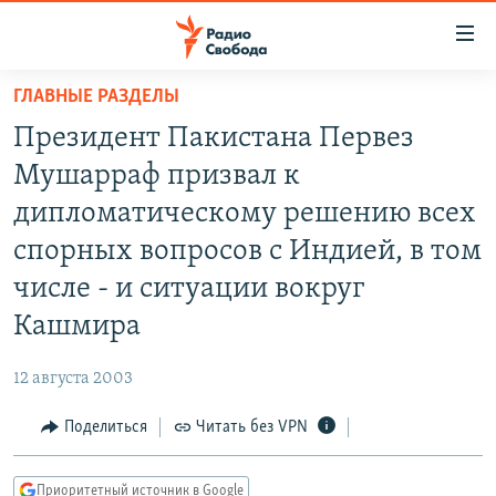
Ссылки
для
упрощенного
ГЛАВНЫЕ РАЗДЕЛЫ
ПРОГРАММЫ
доступа
Президент Пакистана Первез
ПОДКАСТЫ
Вернуться
Мушарраф призвал к
к
АВТОРСКИЕ ПРОЕКТЫ
дипломатическому решению всех
основному
ЦИТАТЫ СВОБОДЫ
содержанию
спорных вопросов с Индией, в том
Вернутся
МНЕНИЯ
числе - и ситуации вокруг
к
КУЛЬТУРА
Кашмира
главной
навигации
IDEL.РЕАЛИИ
12 августа 2003
Вернутся
КАВКАЗ.РЕАЛИИ
к
Поделиться
Читать без VPN
СЕВЕР.РЕАЛИИ
поиску
СИБИРЬ.РЕАЛИИ
Приоритетный источник в Google