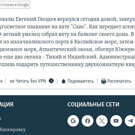
сточник в Google
калы Евгений Гвоздев вернулся сегодня домой, завер
госветное плавание на яхте "Саис". Как передает аген
-летний умелец собрал яхту на балконе своего дома. В 
л из махачкалинского порта в Каспийское море, затем
диземное моря, Атлантический океан, обогнул Южну
з еще два океана - Тихий и Индийский. Администрац
шила подарить путешественнику двухкомнатную ква
ся
Читать без VPN
Подпишитесь
Распечатать
АЦИЯ
СОЦИАЛЬНЫЕ СЕТИ
ь
 блокировку