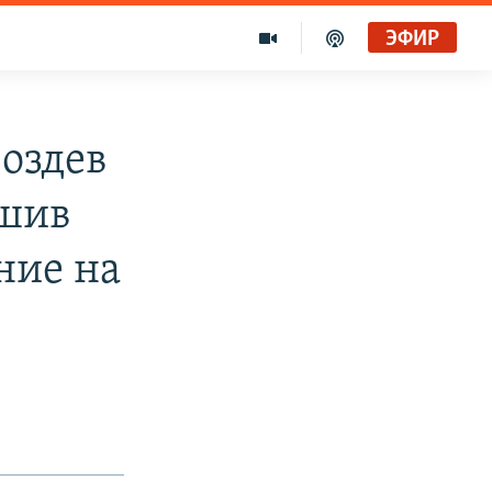
ЭФИР
оздев
ршив
ние на