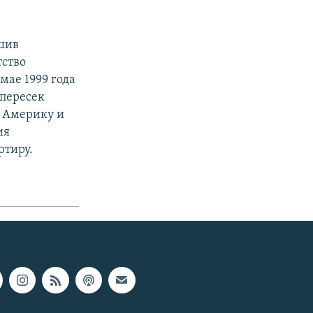
шив
тство
мае 1999 года
 пересек
ю Америку и
ия
ртиру.