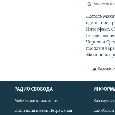
РАСПИСАНИЕ ВЕЩАНИЯ
Приоритетный и
ПОДПИШИТЕСЬ НА РАССЫЛКУ
Житель Махач
одиночное кру
Интерфакс, 69
Гвоздев выше
Черное и Сре
проплыл чере
Махачкалы ре
Поделить
РАДИО СВОБОДА
ИНФОРМ
Мобильное приложение
Как слушат
СОЦИАЛЬНЫЕ СЕТИ
Стипендия имени Петра Вайля
Как обойти