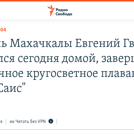
004
ь Махачкалы Евгений Гв
лся сегодня домой, заве
чное кругосветное плава
Саис"
ся
Читать без VPN