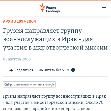
Ссылки
для
упрощенного
АРХИВ 1997-2004
ПРОГРАММЫ
доступа
Грузия направляет группу
ПОДКАСТЫ
Вернуться
военнослужащих в Ирак - для
к
АВТОРСКИЕ ПРОЕКТЫ
участия в миротворческой миссии
основному
ЦИТАТЫ СВОБОДЫ
содержанию
03 августа 2003
Вернутся
МНЕНИЯ
к
Поделиться
Читать без VPN
КУЛЬТУРА
главной
навигации
IDEL.РЕАЛИИ
Приоритетный источник в Google
Вернутся
КАВКАЗ.РЕАЛИИ
к
Грузия направляет группу военнослужащих в Ирак
СЕВЕР.РЕАЛИИ
поиску
- для участия в миротворческой миссии. Около 70
СИБИРЬ.РЕАЛИИ
спецназовцев, врачей и инженеров-саперов