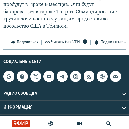
пробудут в Ираке 6 месяцев. Они будут
РАСПИСАНИЕ ВЕЩАНИЯ
базироваться в городе Тикрит. Обмундирование
ПОДПИШИТЕСЬ НА РАССЫЛКУ
грузинским военнослужащим предоставило
посольство США в Тбилиси.
СОЦИАЛЬНЫЕ СЕТИ
Поделиться
Читать без VPN
Подпишитесь
СОЦИАЛЬНЫЕ СЕТИ
Все сайты РСЕ/РС
РАДИО СВОБОДА
ИНФОРМАЦИЯ
Радио Свобода © 2026 RFE/RL, Inc. | Все права защищены.
ЭФИР