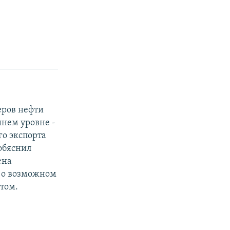
ров нефти
нем уровне -
го экспорта
 обяснил
ена
с о возможном
том.