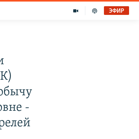
ЭФИР
и
ЕК)
добычу
вне -
релей