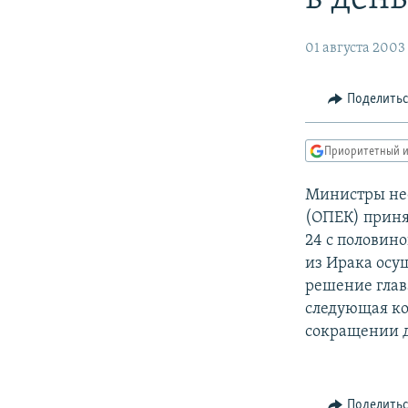
РАСПИСАНИЕ ВЕЩАНИЯ
ПОДПИШИТЕСЬ НА РАССЫЛКУ
01 августа 2003
Поделить
Приоритетный и
Министры не
(ОПЕК) приня
24 с половин
из Ирака осущ
решение глав
следующая ко
сокращении д
Поделить