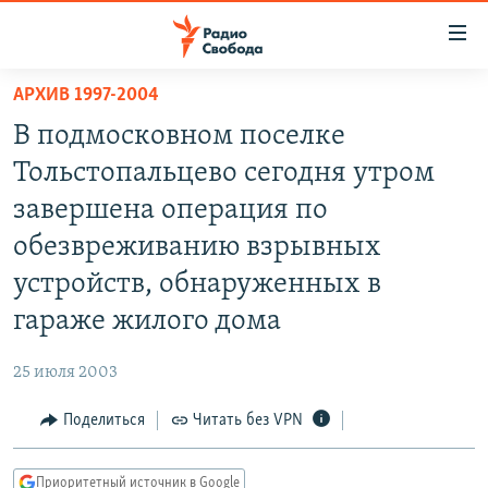
Ссылки
для
упрощенного
АРХИВ 1997-2004
ПРОГРАММЫ
доступа
В подмосковном поселке
ПОДКАСТЫ
Вернуться
Тольстопальцево сегодня утром
к
АВТОРСКИЕ ПРОЕКТЫ
завершена операция по
основному
ЦИТАТЫ СВОБОДЫ
содержанию
обезвреживанию взрывных
Вернутся
МНЕНИЯ
устройств, обнаруженных в
к
КУЛЬТУРА
гараже жилого дома
главной
навигации
IDEL.РЕАЛИИ
25 июля 2003
Вернутся
КАВКАЗ.РЕАЛИИ
к
Поделиться
Читать без VPN
СЕВЕР.РЕАЛИИ
поиску
СИБИРЬ.РЕАЛИИ
Приоритетный источник в Google