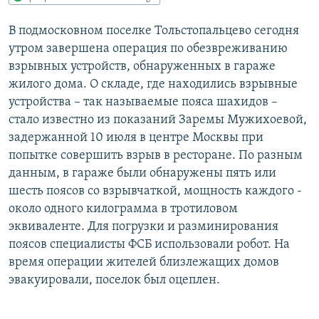
РАСПИСАНИЕ ВЕЩАНИЯ
В подмосковном поселке Тольстопальцево сегодня
ПОДПИШИТЕСЬ НА РАССЫЛКУ
утром завершена операция по обезвреживанию
взрывных устройств, обнаруженных в гараже
СОЦИАЛЬНЫЕ СЕТИ
жилого дома. О складе, где находились взрывные
устройства – так называемые пояса шахидов –
стало известно из показаний Заремы Мужихоевой,
задержанной 10 июля в центре Москвы при
попытке совершить взрыв в ресторане. По разным
данным, в гараже были обнаружены пять или
Все сайты РСЕ/РС
шесть поясов со взрывчаткой, мощность каждого -
около одного килограмма в тротиловом
эквиваленте. Для погрузки и разминирования
поясов специалисты ФСБ использовали робот. На
время операции жителей близлежащих домов
эвакуировали, поселок был оцеплен.