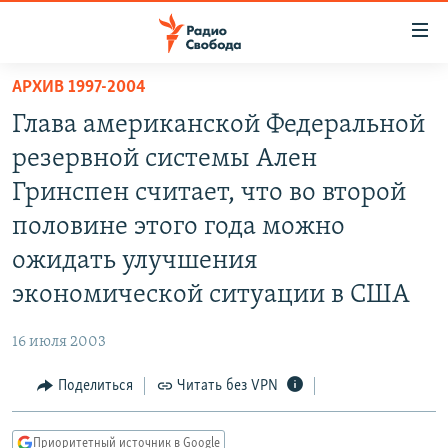
Ссылки
для
упрощенного
АРХИВ 1997-2004
ПРОГРАММЫ
доступа
Глава американской Федеральной
ПОДКАСТЫ
Вернуться
резервной системы Ален
к
АВТОРСКИЕ ПРОЕКТЫ
Гринспен считает, что во второй
основному
ЦИТАТЫ СВОБОДЫ
содержанию
половине этого года можно
Вернутся
МНЕНИЯ
ожидать улучшения
к
КУЛЬТУРА
экономической ситуации в США
главной
навигации
IDEL.РЕАЛИИ
16 июля 2003
Вернутся
КАВКАЗ.РЕАЛИИ
к
Поделиться
Читать без VPN
СЕВЕР.РЕАЛИИ
поиску
СИБИРЬ.РЕАЛИИ
Приоритетный источник в Google