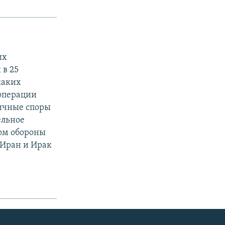
их
 в 25
каких
операции
ничные споры
ельное
ом обороны
 Иран и Ирак