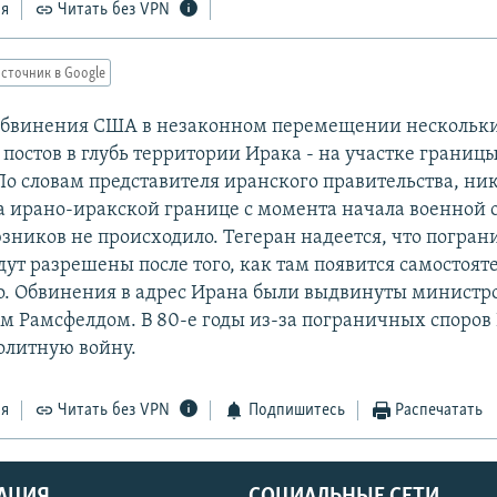
ся
Читать без VPN
сточник в Google
 обвинения США в незаконном перемещении нескольк
остов в глубь территории Ирака - на участке границы
По словам представителя иранского правительства, ни
 ирано-иракской границе с момента начала военной 
зников не происходило. Тегеран надеется, что погра
дут разрешены после того, как там появится самостоят
о. Обвинения в адрес Ирана были выдвинуты министр
 Рамсфелдом. В 80-е годы из-за пограничных споров
олитную войну.
ся
Читать без VPN
Подпишитесь
Распечатать
АЦИЯ
СОЦИАЛЬНЫЕ СЕТИ