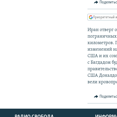
РАСПИСАНИЕ ВЕЩАНИЯ
Поделить
ПОДПИШИТЕСЬ НА РАССЫЛКУ
Приоритетный и
Иран отверг
пограничных п
километров. 
изменений на
США и их сою
с Багдадом бу
правительств
США Доналдом
вели кровопр
Поделить
РАДИО СВОБОДА
ИНФОРМ