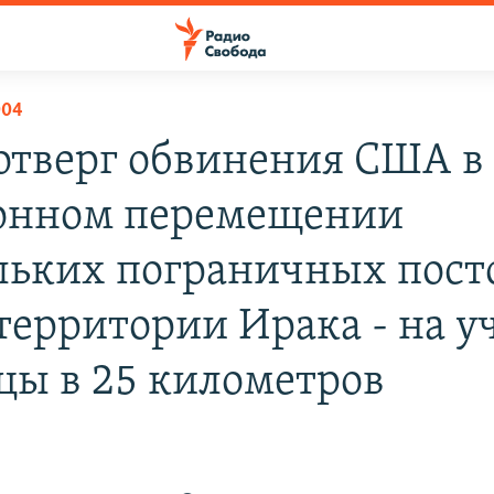
004
отверг обвинения США в
онном перемещении
льких пограничных пост
 территории Ирака - на у
цы в 25 километров