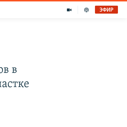
ЭФИР
ов в
частке