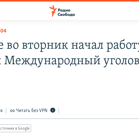
004
е во вторник начал работ
 Международный уголо
ся
Читать без VPN
сточник в Google