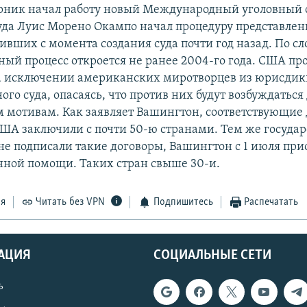
торник начал работу новый Международный уголовный 
уда Луис Морено Окампо начал процедуру представлен
ивших с момента создания суда почти год назад. По с
ный процесс откроется не ранее 2004-го года. США п
а исключении американских миротворцев из юрисди
о суда, опасаясь, что против них будут возбуждаться 
 мотивам. Как заявляет Вашингтон, соответствующие
ША заключили с почти 50-ю странами. Тем же государ
не подписали такие договоры, Вашингтон с 1 июля при
нной помощи. Таких стран свыше 30-и.
ся
Читать без VPN
Подпишитесь
Распечатать
АЦИЯ
СОЦИАЛЬНЫЕ СЕТИ
ь