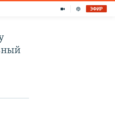
ЭФИР
у
вный