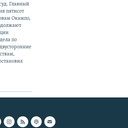
суд. Главный
ия пятисот
ловам Окампо,
родолжают
кции
дела по
 двусторонние
ствам,
остановил