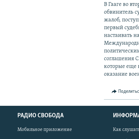
РАСПИСАНИЕ ВЕЩАНИЯ
В Гааге во в
ПОДПИШИТЕСЬ НА РАССЫЛКУ
обвинитель с
жалоб, поступ
первый судеб
настаивать н
Международног
политическим
соглашения С
которые еще 
оказание вое
Поделить
РАДИО СВОБОДА
ИНФОРМ
Мобильное приложение
Как слушат
СОЦИАЛЬНЫЕ СЕТИ