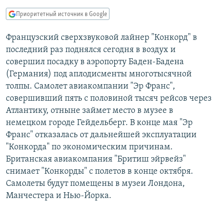
РАСПИСАНИЕ ВЕЩАНИЯ
Приоритетный источник в Google
ПОДПИШИТЕСЬ НА РАССЫЛКУ
Французский сверхзвуковой лайнер "Конкорд" в
последний раз поднялся сегодня в воздух и
СОЦИАЛЬНЫЕ СЕТИ
совершил посадку в аэропорту Баден-Бадена
(Германия) под аплодисменты многотысячной
толпы. Самолет авиакомпании "Эр Франс",
совершивший пять с половиной тысяч рейсов через
Атлантику, отныне займет место в музее в
Все сайты РСЕ/РС
немецком городе Гейдельберг. В конце мая "Эр
Франс" отказалась от дальнейшей эксплуатации
"Конкорда" по экономическим причинам.
Британская авиакомпания "Бритиш эйрвейз"
снимает "Конкорды" с полетов в конце октября.
Самолеты будут помещены в музеи Лондона,
Манчестера и Нью-Йорка.