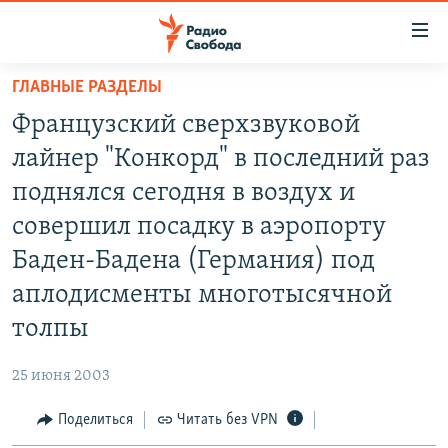
Ссылки
для
упрощенного
ГЛАВНЫЕ РАЗДЕЛЫ
ПРОГРАММЫ
доступа
Французский сверхзвуковой
ПОДКАСТЫ
Вернуться
лайнер "Конкорд" в последний раз
к
АВТОРСКИЕ ПРОЕКТЫ
поднялся сегодня в воздух и
основному
ЦИТАТЫ СВОБОДЫ
содержанию
совершил посадку в аэропорту
Вернутся
МНЕНИЯ
Баден-Бадена (Германия) под
к
КУЛЬТУРА
аплодисменты многотысячной
главной
навигации
IDEL.РЕАЛИИ
толпы
Вернутся
КАВКАЗ.РЕАЛИИ
к
25 июня 2003
СЕВЕР.РЕАЛИИ
поиску
Поделиться
Читать без VPN
СИБИРЬ.РЕАЛИИ