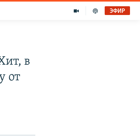
ЭФИР
Хит, в
у от