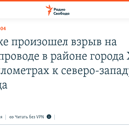
004
ке произошел взрыв на
роводе в районе города 
илометрах к северо-запад
да
ся
Читать без VPN