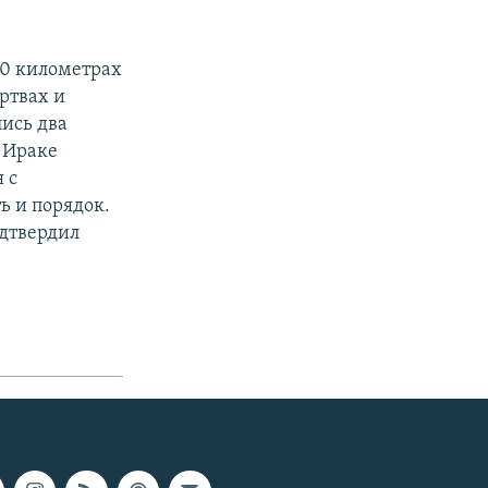
40 километрах
ртвах и
лись два
 Ираке
 с
ь и порядок.
дтвердил