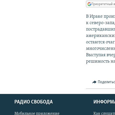
РАСПИСАНИЕ ВЕЩАНИЯ
Приоритетный и
ПОДПИШИТЕСЬ НА РАССЫЛКУ
В Ираке прои
к северо-зап
пострадавших
американских
остаются оча
многочисленн
Выступая вче
решимость на
Поделить
РАДИО СВОБОДА
ИНФОРМ
Мобильное приложение
Как слушат