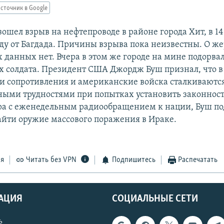
сточник в Google
зошел взрыв на нефтепроводе в районе города Хит, в 1
аду от Багдада. Причины взрыва пока неизвестны. О же
 данных нет. Вчера в этом же городе на мине подорва
 солдата. Президент США Джордж Буш признал, что в
ги сопротивления и американские войска сталкиваются
ыми трудностями при попытках установить законност
ра с еженедельным радиообращением к нации, Буш по
йти оружие массового поражения в Ираке.
ся
Читать без VPN
Подпишитесь
Распечатать
АЦИЯ
СОЦИАЛЬНЫЕ СЕТИ
ь