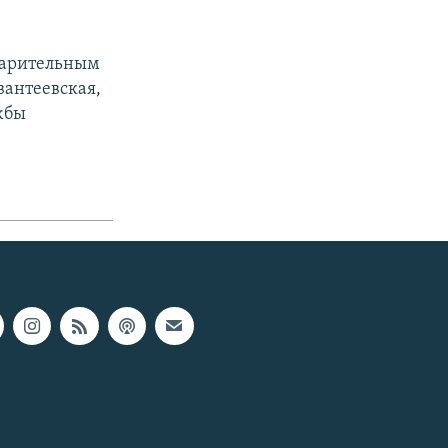
дварительным
вантеевская,
жбы