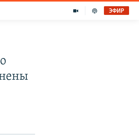
ЭФИР
по
анены