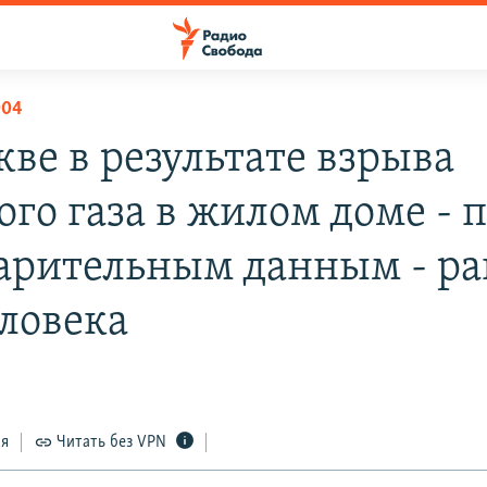
004
кве в результате взрыва
го газа в жилом доме - 
арительным данным - р
еловека
ся
Читать без VPN