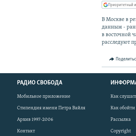
РАСПИСАНИЕ ВЕЩАНИЯ
Приоритетный и
ПОДПИШИТЕСЬ НА РАССЫЛКУ
В Москве в р
данным - ран
в восточной 
расследуют п
Поделить
РАДИО СВОБОДА
ИНФОРМ
Мобильное приложение
Как слушат
Стипендия имени Петра Вайля
Как обойти
Архив 1997-2006
Рассылка
СОЦИАЛЬНЫЕ СЕТИ
Контакт
Copyright