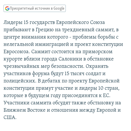
РАСПИСАНИЕ ВЕЩАНИЯ
Приоритетный источник в Google
ПОДПИШИТЕСЬ НА РАССЫЛКУ
Лидеры 15 государств Европейского Союза
прибывают в Грецию на трехдневный саммит, в
СОЦИАЛЬНЫЕ СЕТИ
центре внимания которого - проблемы борьбы с
нелегальной иммиграцией и проект конституции
Евросоюза. Саммит состоится на приморском
курорте вблизи города Салоники в обстановке
чрезвычайных мер безопасности. Охранять
Все сайты РСЕ/РС
участников форума будут 15 тысяч солдат и
полицейских. В дебатах по проекту Европейской
конституции примут участие и лидеры 10 стран,
которые в будущем году присоединятся к ЕС.
Участники саммита обсудят также обстановку на
Ближнем Востоке и отношения между Европой и
США.