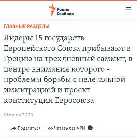
Ссылки
для
упрощенного
ГЛАВНЫЕ РАЗДЕЛЫ
ПРОГРАММЫ
доступа
Лидеры 15 государств
ПОДКАСТЫ
Вернуться
Европейского Союза прибывают в
к
АВТОРСКИЕ ПРОЕКТЫ
Грецию на трехдневный саммит, в
основному
ЦИТАТЫ СВОБОДЫ
содержанию
центре внимания которого -
Вернутся
МНЕНИЯ
проблемы борьбы с нелегальной
к
КУЛЬТУРА
иммиграцией и проект
главной
навигации
IDEL.РЕАЛИИ
конституции Евросоюза
Вернутся
КАВКАЗ.РЕАЛИИ
к
19 июня 2003
СЕВЕР.РЕАЛИИ
поиску
Поделиться
Читать без VPN
СИБИРЬ.РЕАЛИИ