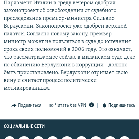
Парламент Италии в среду вечером одобрил
РАСПИСАНИЕ ВЕЩАНИЯ
законопроект об освобождении от судебного
ПОДПИШИТЕСЬ НА РАССЫЛКУ
преследования премьер-министра Сильвио
Берлускони. Законопроект уже одобрен верхней
палатой. Согласно новому закону, премьер-
СОЦИАЛЬНЫЕ СЕТИ
министр может не появляться в суде до истечения
срока своих полномочий в 2006 году. Это означает,
что рассматриваемое сейчас в миланском суде дело
по обвинению Берлускони в коррупции - должно
быть приостановлено. Берлускони отрицает свою
Все сайты РСЕ/РС
вину и считает процесс политически
мотивированным.
Поделиться
Читать без VPN
Подпишитесь
СОЦИАЛЬНЫЕ СЕТИ