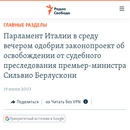
Ссылки
для
упрощенного
ГЛАВНЫЕ РАЗДЕЛЫ
ПРОГРАММЫ
доступа
Парламент Италии в среду
ПОДКАСТЫ
Вернуться
вечером одобрил законопроект об
к
АВТОРСКИЕ ПРОЕКТЫ
освобождении от судебного
основному
ЦИТАТЫ СВОБОДЫ
содержанию
преследования премьер-министра
Вернутся
МНЕНИЯ
Сильвио Берлускони
к
КУЛЬТУРА
главной
19 июня 2003
навигации
IDEL.РЕАЛИИ
Вернутся
Поделиться
Читать без VPN
КАВКАЗ.РЕАЛИИ
к
СЕВЕР.РЕАЛИИ
поиску
Приоритетный источник в Google
СИБИРЬ.РЕАЛИИ