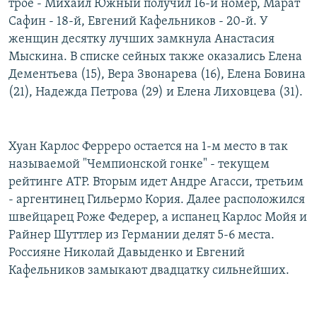
трое - Михаил Южный получил 16-й номер, Марат
Сафин - 18-й, Евгений Кафельников - 20-й. У
женщин десятку лучших замкнула Анастасия
Мыскина. В списке сейных также оказались Елена
Дементьева (15), Вера Звонарева (16), Елена Бовина
(21), Надежда Петрова (29) и Елена Лиховцева (31).
Хуан Карлос Ферреро остается на 1-м место в так
называемой "Чемпионской гонке" - текущем
рейтинге АТР. Вторым идет Андре Агасси, третьим
- аргентинец Гильермо Кория. Далее расположился
швейцарец Роже Федерер, а испанец Карлос Мойя и
Райнер Шуттлер из Германии делят 5-6 места.
Россияне Николай Давыденко и Евгений
Кафельников замыкают двадцатку сильнейших.