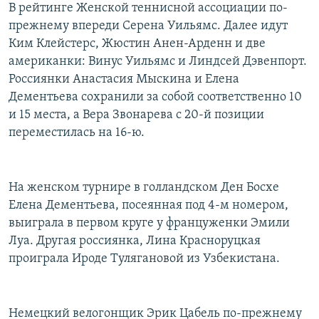
В рейтинге Женской теннисной ассоциации по-
прежнему впереди Серена Уильямс. Далее идут
Ким Клейстерс, Жюстин Анен-Арденн и две
американки: Винус Уильямс и Линдсей Дэвенпорт.
Россиянки Анастасия Мыскина и Елена
Дементьева сохранили за собой соответственно 10
и 15 места, а Вера Звонарева с 20-й позиции
переместилась на 16-ю.
На женском турнире в голландском Ден Босхе
Елена Дементьева, посеянная под 4-м номером,
выиграла в первом круге у француженки Эмили
Луа. Другая россиянка, Лина Красноруцкая
проиграла Ироде Тулягановой из Узбекистана.
Немецкий велогонщик Эрик Цабель по-прежнему