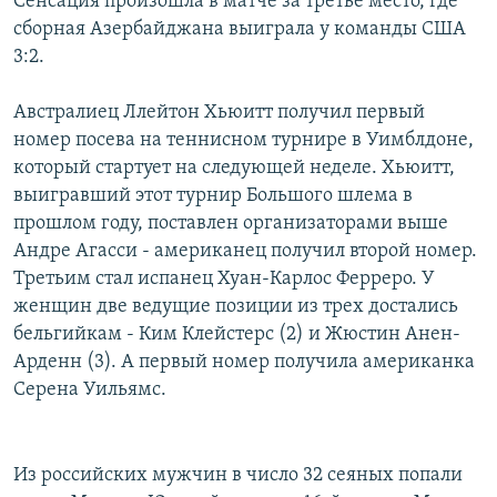
Сенсация произошла в матче за третье место, где
сборная Азербайджана выиграла у команды США
3:2.
Австралиец Ллейтон Хьюитт получил первый
номер посева на теннисном турнире в Уимблдоне,
который стартует на следующей неделе. Хьюитт,
выигравший этот турнир Большого шлема в
прошлом году, поставлен организаторами выше
Андре Агасси - американец получил второй номер.
Третьим стал испанец Хуан-Карлос Ферреро. У
женщин две ведущие позиции из трех достались
бельгийкам - Ким Клейстерс (2) и Жюстин Анен-
Арденн (3). А первый номер получила американка
Серена Уильямс.
Из российских мужчин в число 32 сеяных попали