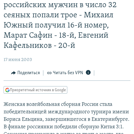
российских мужчин в число 32
РАСПИСАНИЕ ВЕЩАНИЯ
сеяных попали трое - Михаил
ПОДПИШИТЕСЬ НА РАССЫЛКУ
Южный получил 16-й номер,
СОЦИАЛЬНЫЕ СЕТИ
Марат Сафин - 18-й, Евгений
Кафельников - 20-й
17 июня 2003
Все сайты РСЕ/РС
Поделиться
Читать без VPN
Приоритетный источник в Google
Женская волейбольная сборная России стала
победительницей международного турнира имени
Бориса Ельцина, завершившегося в Екатеринбурге.
В финале россиянки победили сборную Китая 3:1.