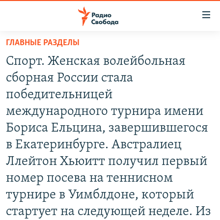
Ссылки
для
упрощенного
ГЛАВНЫЕ РАЗДЕЛЫ
ПРОГРАММЫ
доступа
Спорт. Женская волейбольная
ПОДКАСТЫ
Вернуться
сборная России стала
к
АВТОРСКИЕ ПРОЕКТЫ
победительницей
основному
ЦИТАТЫ СВОБОДЫ
содержанию
международного турнира имени
Вернутся
МНЕНИЯ
Бориса Ельцина, завершившегося
к
КУЛЬТУРА
в Екатеринбурге. Австралиец
главной
навигации
IDEL.РЕАЛИИ
Ллейтон Хьюитт получил первый
Вернутся
КАВКАЗ.РЕАЛИИ
номер посева на теннисном
к
турнире в Уимблдоне, который
СЕВЕР.РЕАЛИИ
поиску
стартует на следующей неделе. Из
СИБИРЬ.РЕАЛИИ