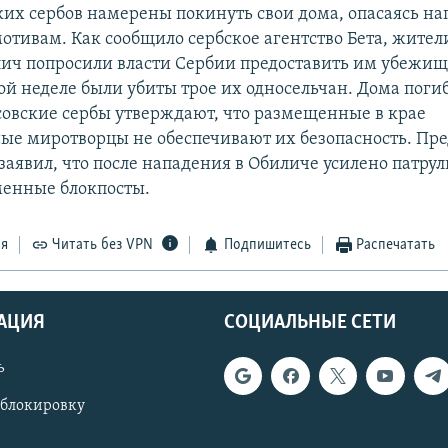
ких сербов намерены покинуть свои дома, опасаясь н
отивам. Как сообщило сербское агентство Бета, жител
ич попросили власти Сербии предоставить им убежище 
ой неделе были убиты трое их односельчан. Дома пог
овские сербы утверждают, что размещенные в крае
е миротворцы не обеспечивают их безопасность. Пре
заявил, что после нападения в Обиличе усилено патру
енные блокпосты.
ся
Читать без VPN
Подпишитесь
Распечатать
АЦИЯ
СОЦИАЛЬНЫЕ СЕТИ
ь
 блокировку