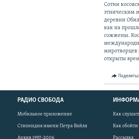
РАСПИСАНИЕ ВЕЩАНИЯ
Сотни косовс
ПОДПИШИТЕСЬ НА РАССЫЛКУ
этническим м
деревни Обил
как на прошл
сожжены. Кос
международны
миротворцев 
открыты врем
Поделить
РАДИО СВОБОДА
ИНФОРМ
Мобильное приложение
Как слушат
СОЦИАЛЬНЫЕ СЕТИ
Стипендия имени Петра Вайля
Как обойти
Архив 1997-2006
Рассылка