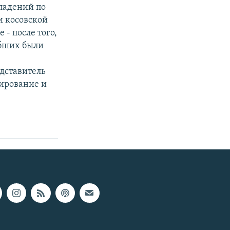
ападений по
и косовской
- после того,
ибших были
дставитель
лирование и