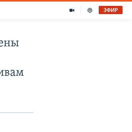
ЭФИР
рены
ивам