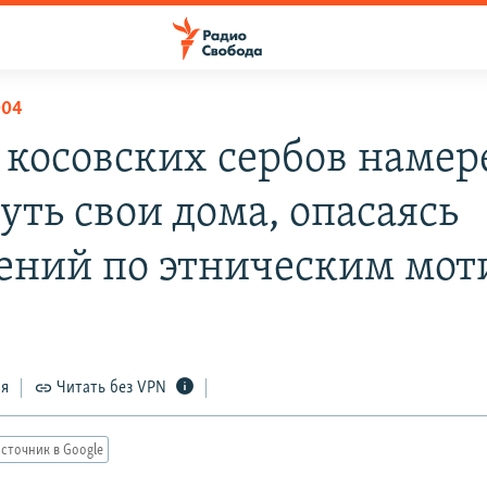
004
 косовских сербов наме
уть свои дома, опасаясь
ений по этническим мот
ся
Читать без VPN
сточник в Google