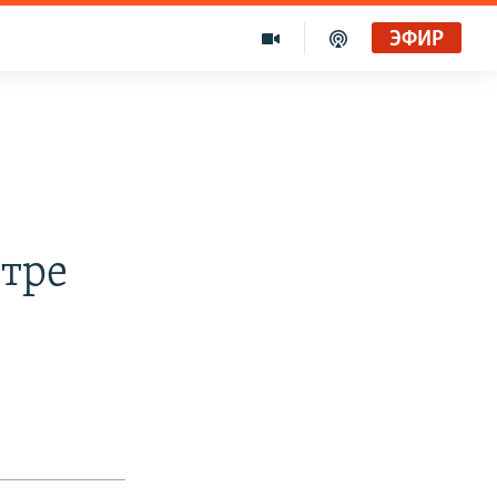
ЭФИР
нтре