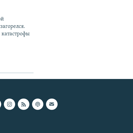
ой
загорелся.
е катастрофы