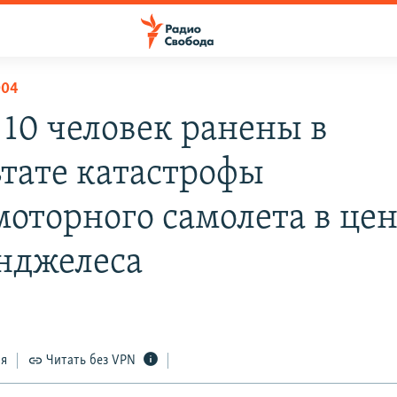
004
 10 человек ранены в
ьтате катастрофы
моторного самолета в це
нджелеса
ся
Читать без VPN