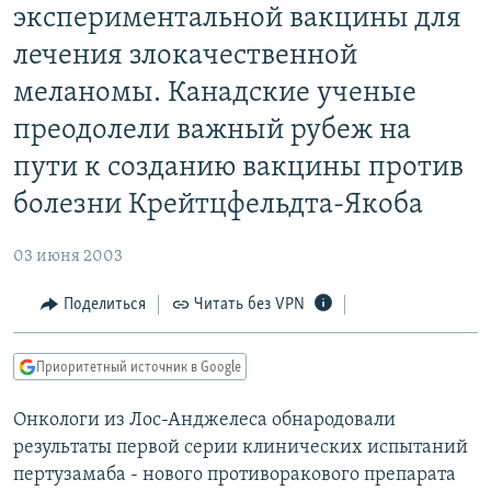
экспериментальной вакцины для
РАСПИСАНИЕ ВЕЩАНИЯ
лечения злокачественной
ПОДПИШИТЕСЬ НА РАССЫЛКУ
меланомы. Канадские ученые
СОЦИАЛЬНЫЕ СЕТИ
преодолели важный рубеж на
пути к созданию вакцины против
болезни Крейтцфельдта-Якоба
03 июня 2003
Все сайты РСЕ/РС
Поделиться
Читать без VPN
Приоритетный источник в Google
Онкологи из Лос-Анджелеса обнародовали
результаты первой серии клинических испытаний
пертузамаба - нового противоракового препарата