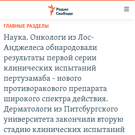
Ссылки
для
упрощенного
ГЛАВНЫЕ РАЗДЕЛЫ
ПРОГРАММЫ
доступа
Наука. Онкологи из Лос-
ПОДКАСТЫ
Вернуться
Анджелеса обнародовали
к
АВТОРСКИЕ ПРОЕКТЫ
результаты первой серии
основному
ЦИТАТЫ СВОБОДЫ
содержанию
клинических испытаний
Вернутся
МНЕНИЯ
пертузамаба - нового
к
КУЛЬТУРА
противоракового препарата
главной
навигации
IDEL.РЕАЛИИ
широкого спектра действия.
Вернутся
КАВКАЗ.РЕАЛИИ
Дерматологи из Питсбургского
к
университета закончили вторую
СЕВЕР.РЕАЛИИ
поиску
стадию клинических испытаний
СИБИРЬ.РЕАЛИИ