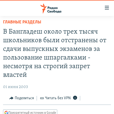
Ссылки
для
упрощенного
ГЛАВНЫЕ РАЗДЕЛЫ
ПРОГРАММЫ
доступа
В Бангладеш около трех тысяч
ПОДКАСТЫ
Вернуться
школьников были отстранены от
к
АВТОРСКИЕ ПРОЕКТЫ
сдачи выпускных экзаменов за
основному
ЦИТАТЫ СВОБОДЫ
содержанию
пользование шпаргалками -
Вернутся
МНЕНИЯ
несмотря на строгий запрет
к
КУЛЬТУРА
властей
главной
навигации
IDEL.РЕАЛИИ
01 июня 2003
Вернутся
КАВКАЗ.РЕАЛИИ
к
Поделиться
Читать без VPN
СЕВЕР.РЕАЛИИ
поиску
СИБИРЬ.РЕАЛИИ
Приоритетный источник в Google