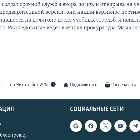
е солдат срочной службы вчера погибли от взрыва на у
 предварительной версии, они нашли взрывное против
ставшееся на полигоне после учебных стрельб, и попыт
его. Расследование ведет военная прокуратура Майкоп
ся
Читать без VPN
Подпишитесь
Распечатать
АЦИЯ
СОЦИАЛЬНЫЕ СЕТИ
ь
 блокировку