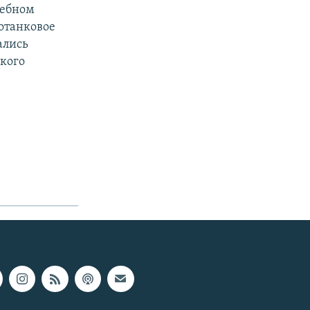
чебном
отанковое
ались
ского