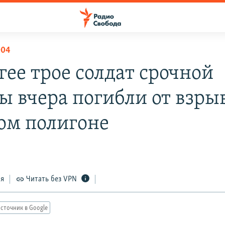
004
гее трое солдат срочной
ы вчера погибли от взры
ом полигоне
ся
Читать без VPN
сточник в Google