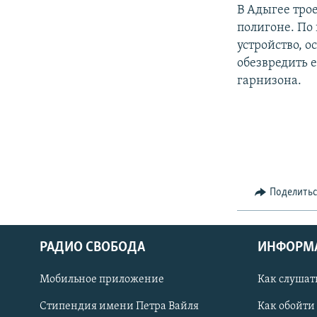
РАСПИСАНИЕ ВЕЩАНИЯ
В Адыгее тро
ПОДПИШИТЕСЬ НА РАССЫЛКУ
полигоне. По
устройство, о
обезвредить 
гарнизона.
Поделить
РАДИО СВОБОДА
ИНФОРМ
Мобильное приложение
Как слушат
СОЦИАЛЬНЫЕ СЕТИ
Стипендия имени Петра Вайля
Как обойти