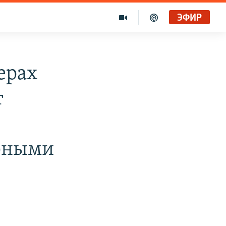
ЭФИР
ерах
т
орными