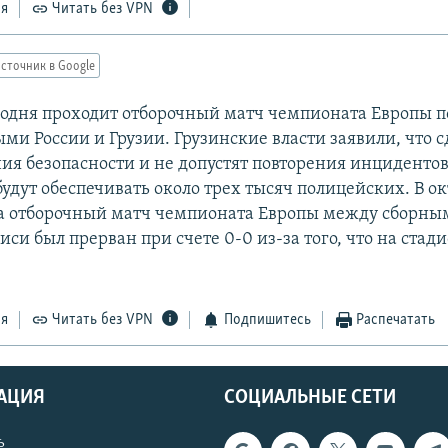
ся
Читать без VPN
сточник в Google
годня проходит отборочный матч чемпионата Европы п
ми России и Грузии. Грузинские власти заявили, что с
ния безопасности и не допустят повторения инцидентов
удут обеспечивать около трех тысяч полицейских. В о
а отборочный матч чемпионата Европы между сборны
иси был прерван при счете 0-0 из-за того, что на стад
ся
Читать без VPN
Подпишитесь
Распечатать
АЦИЯ
СОЦИАЛЬНЫЕ СЕТИ
ь