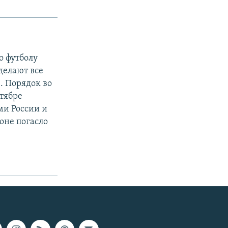
о футболу
делают все
. Порядок во
ктябре
ми России и
ионе погасло