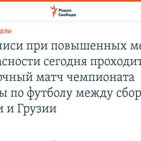
ДЕЛЫ
лиси при повышенных м
асности сегодня проходи
очный матч чемпионата
ы по футболу между сб
и и Грузии