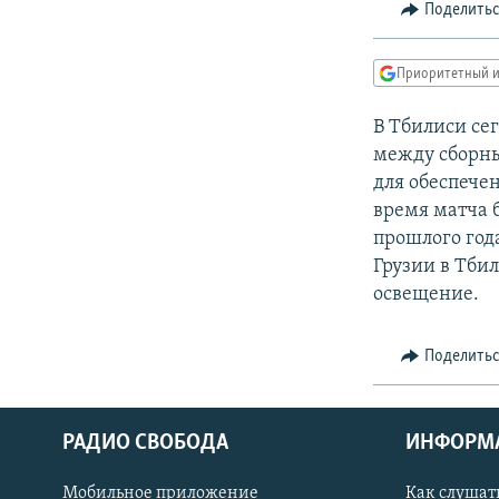
РАСПИСАНИЕ ВЕЩАНИЯ
Поделить
ПОДПИШИТЕСЬ НА РАССЫЛКУ
Приоритетный и
В Тбилиси се
между сборны
для обеспече
время матча б
прошлого год
Грузии в Тбил
освещение.
Поделить
РАДИО СВОБОДА
ИНФОРМ
Мобильное приложение
Как слушат