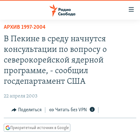
Ссылки
для
упрощенного
АРХИВ 1997-2004
ПРОГРАММЫ
доступа
В Пекине в среду начнутся
ПОДКАСТЫ
Вернуться
консультации по вопросу о
к
АВТОРСКИЕ ПРОЕКТЫ
северокорейской ядерной
основному
ЦИТАТЫ СВОБОДЫ
содержанию
программе, - сообщил
Вернутся
МНЕНИЯ
госдепартамент США
к
КУЛЬТУРА
главной
22 апреля 2003
навигации
IDEL.РЕАЛИИ
Вернутся
Поделиться
Читать без VPN
КАВКАЗ.РЕАЛИИ
к
СЕВЕР.РЕАЛИИ
поиску
Приоритетный источник в Google
СИБИРЬ.РЕАЛИИ