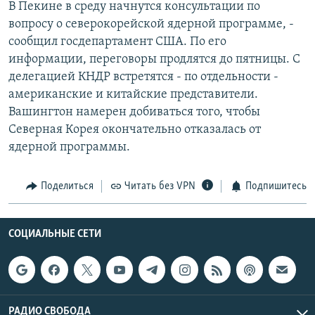
В Пекине в среду начнутся консультации по
РАСПИСАНИЕ ВЕЩАНИЯ
вопросу о северокорейской ядерной программе, -
ПОДПИШИТЕСЬ НА РАССЫЛКУ
сообщил госдепартамент США. По его
информации, переговоры продлятся до пятницы. С
делегацией КНДР встретятся - по отдельности -
СОЦИАЛЬНЫЕ СЕТИ
американские и китайские представители.
Вашингтон намерен добиваться того, чтобы
Северная Корея окончательно отказалась от
ядерной программы.
Все сайты РСЕ/РС
Поделиться
Читать без VPN
Подпишитесь
СОЦИАЛЬНЫЕ СЕТИ
РАДИО СВОБОДА