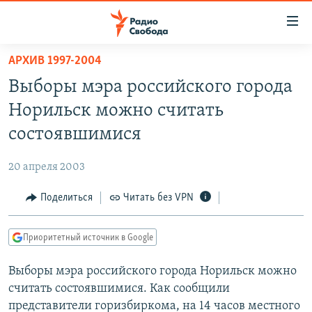
Ссылки
для
упрощенного
АРХИВ 1997-2004
ПРОГРАММЫ
доступа
Выборы мэра российского города
ПОДКАСТЫ
Вернуться
Норильск можно считать
к
АВТОРСКИЕ ПРОЕКТЫ
состоявшимися
основному
ЦИТАТЫ СВОБОДЫ
содержанию
20 апреля 2003
Вернутся
МНЕНИЯ
к
Поделиться
Читать без VPN
КУЛЬТУРА
главной
навигации
IDEL.РЕАЛИИ
Приоритетный источник в Google
Вернутся
КАВКАЗ.РЕАЛИИ
к
Выборы мэра российского города Норильск можно
СЕВЕР.РЕАЛИИ
поиску
считать состоявшимися. Как сообщили
СИБИРЬ.РЕАЛИИ
представители горизбиркома, на 14 часов местного