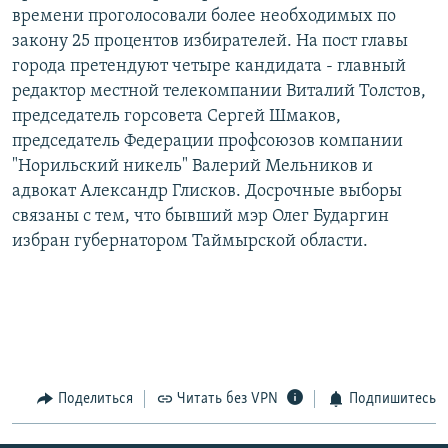
времени проголосовали более необходимых по
РАСПИСАНИЕ ВЕЩАНИЯ
закону 25 процентов избирателей. На пост главы
ПОДПИШИТЕСЬ НА РАССЫЛКУ
города претендуют четыре кандидата - главный
редактор местной телекомпании Виталий Толстов,
СОЦИАЛЬНЫЕ СЕТИ
председатель горсовета Сергей Шмаков,
председатель Федерации профсоюзов компании
"Норильский никель" Валерий Мельников и
адвокат Александр Глисков. Досрочные выборы
связаны с тем, что бывший мэр Олег Бударгин
избран губернатором Таймырской области.
Все сайты РСЕ/РС
Поделиться
Читать без VPN
Подпишитесь