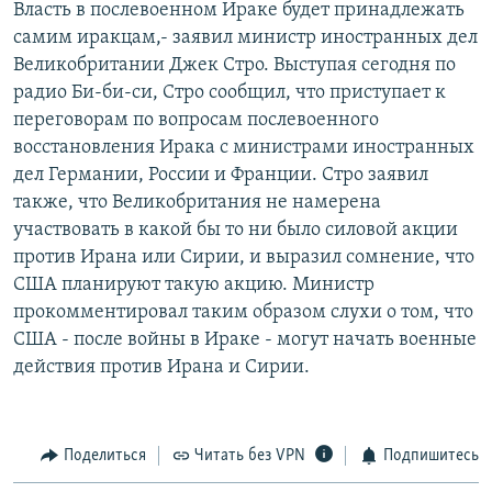
Власть в послевоенном Ираке будет принадлежать
РАСПИСАНИЕ ВЕЩАНИЯ
самим иракцам,- заявил министр иностранных дел
ПОДПИШИТЕСЬ НА РАССЫЛКУ
Великобритании Джек Стро. Выступая сегодня по
радио Би-би-си, Стро сообщил, что приступает к
переговорам по вопросам послевоенного
СОЦИАЛЬНЫЕ СЕТИ
восстановления Ирака с министрами иностранных
дел Германии, России и Франции. Стро заявил
также, что Великобритания не намерена
участвовать в какой бы то ни было силовой акции
против Ирана или Сирии, и выразил сомнение, что
Все сайты РСЕ/РС
США планируют такую акцию. Министр
прокомментировал таким образом слухи о том, что
США - после войны в Ираке - могут начать военные
действия против Ирана и Сирии.
Поделиться
Читать без VPN
Подпишитесь