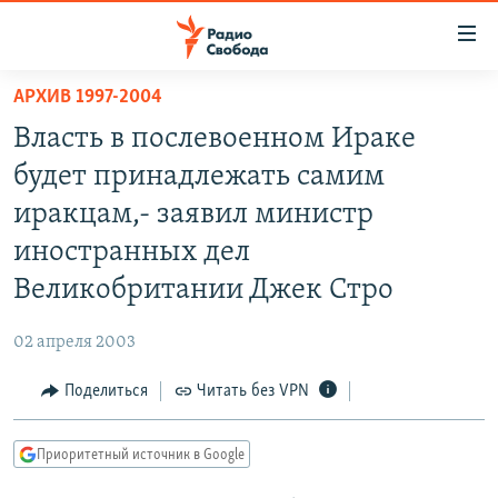
Ссылки
для
упрощенного
АРХИВ 1997-2004
ПРОГРАММЫ
доступа
Власть в послевоенном Ираке
ПОДКАСТЫ
Вернуться
будет принадлежать самим
к
АВТОРСКИЕ ПРОЕКТЫ
иракцам,- заявил министр
основному
ЦИТАТЫ СВОБОДЫ
содержанию
иностранных дел
Вернутся
МНЕНИЯ
Великобритании Джек Стро
к
КУЛЬТУРА
главной
02 апреля 2003
навигации
IDEL.РЕАЛИИ
Вернутся
Поделиться
Читать без VPN
КАВКАЗ.РЕАЛИИ
к
СЕВЕР.РЕАЛИИ
поиску
Приоритетный источник в Google
СИБИРЬ.РЕАЛИИ