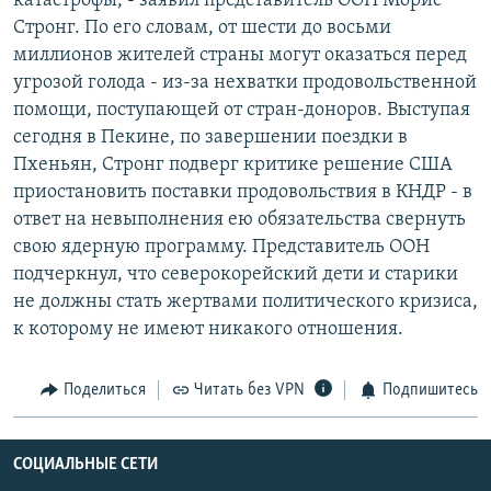
катастрофы, - заявил представитель ООН Морис
РАСПИСАНИЕ ВЕЩАНИЯ
Стронг. По его словам, от шести до восьми
миллионов жителей страны могут оказаться перед
ПОДПИШИТЕСЬ НА РАССЫЛКУ
угрозой голода - из-за нехватки продовольственной
помощи, поступающей от стран-доноров. Выступая
СОЦИАЛЬНЫЕ СЕТИ
сегодня в Пекине, по завершении поездки в
Пхеньян, Стронг подверг критике решение США
приостановить поставки продовольствия в КНДР - в
ответ на невыполнения ею обязательства свернуть
свою ядерную программу. Представитель ООН
Все сайты РСЕ/РС
подчеркнул, что северокорейский дети и старики
не должны стать жертвами политического кризиса,
к которому не имеют никакого отношения.
Поделиться
Читать без VPN
Подпишитесь
СОЦИАЛЬНЫЕ СЕТИ