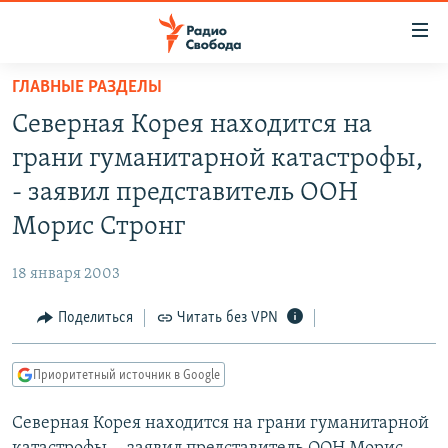
Ссылки
для
упрощенного
ГЛАВНЫЕ РАЗДЕЛЫ
ПРОГРАММЫ
доступа
Северная Корея находится на
ПОДКАСТЫ
Вернуться
грани гуманитарной катастрофы,
к
АВТОРСКИЕ ПРОЕКТЫ
- заявил представитель ООН
основному
ЦИТАТЫ СВОБОДЫ
содержанию
Морис Стронг
Вернутся
МНЕНИЯ
к
18 января 2003
КУЛЬТУРА
главной
Поделиться
Читать без VPN
навигации
IDEL.РЕАЛИИ
Вернутся
КАВКАЗ.РЕАЛИИ
к
Приоритетный источник в Google
СЕВЕР.РЕАЛИИ
поиску
Северная Корея находится на грани гуманитарной
СИБИРЬ.РЕАЛИИ