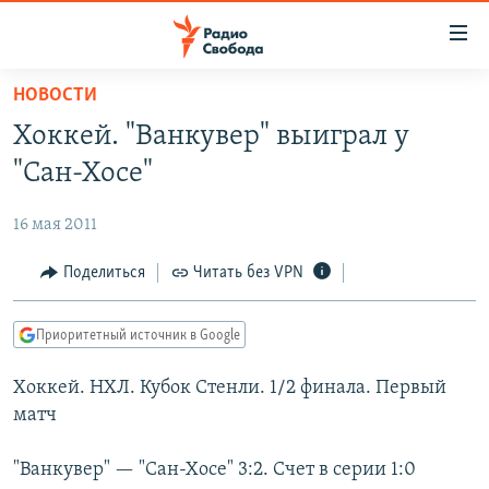
Ссылки
для
упрощенного
НОВОСТИ
ПРОГРАММЫ
доступа
Хоккей. "Ванкувер" выиграл у
ПОДКАСТЫ
Вернуться
"Сан-Хосе"
к
АВТОРСКИЕ ПРОЕКТЫ
основному
16 мая 2011
ЦИТАТЫ СВОБОДЫ
содержанию
Вернутся
МНЕНИЯ
Поделиться
Читать без VPN
к
КУЛЬТУРА
главной
Приоритетный источник в Google
навигации
IDEL.РЕАЛИИ
Вернутся
Хоккей. НХЛ. Кубок Стенли. 1/2 финала. Первый
КАВКАЗ.РЕАЛИИ
к
матч
СЕВЕР.РЕАЛИИ
поиску
"Ванкувер" — "Сан-Хосе" 3:2. Счет в серии 1:0
СИБИРЬ.РЕАЛИИ