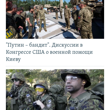
"Путин – бандит". Дискуссии в
Конгрессе США о военной помощи
Киеву