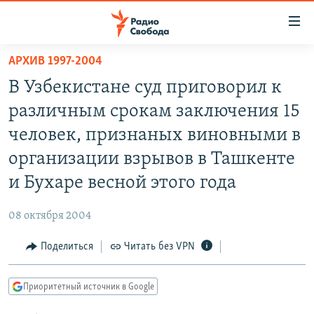
Ссылки
для
упрощенного
АРХИВ 1997-2004
ПРОГРАММЫ
доступа
В Узбекистане суд приговорил к
ПОДКАСТЫ
Вернуться
различным срокам заключения 15
к
АВТОРСКИЕ ПРОЕКТЫ
человек, признаных виновными в
основному
ЦИТАТЫ СВОБОДЫ
содержанию
организации взрывов в Ташкенте
Вернутся
МНЕНИЯ
и Бухаре весной этого года
к
КУЛЬТУРА
главной
08 октября 2004
навигации
IDEL.РЕАЛИИ
Вернутся
Поделиться
Читать без VPN
КАВКАЗ.РЕАЛИИ
к
СЕВЕР.РЕАЛИИ
поиску
Приоритетный источник в Google
СИБИРЬ.РЕАЛИИ