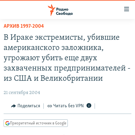
Ссылки
для
упрощенного
АРХИВ 1997-2004
ПРОГРАММЫ
доступа
В Ираке экстремисты, убившие
ПОДКАСТЫ
Вернуться
американского заложника,
к
АВТОРСКИЕ ПРОЕКТЫ
угрожают убить еще двух
основному
ЦИТАТЫ СВОБОДЫ
содержанию
захваченных предпринимателей -
Вернутся
МНЕНИЯ
из США и Великобритании
к
КУЛЬТУРА
главной
21 сентября 2004
навигации
IDEL.РЕАЛИИ
Вернутся
Поделиться
Читать без VPN
КАВКАЗ.РЕАЛИИ
к
СЕВЕР.РЕАЛИИ
поиску
Приоритетный источник в Google
СИБИРЬ.РЕАЛИИ