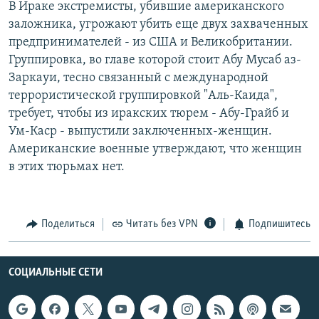
В Ираке экстремисты, убившие американского
РАСПИСАНИЕ ВЕЩАНИЯ
заложника, угрожают убить еще двух захваченных
ПОДПИШИТЕСЬ НА РАССЫЛКУ
предпринимателей - из США и Великобритании.
Группировка, во главе которой стоит Абу Мусаб аз-
Заркауи, тесно связанный с международной
СОЦИАЛЬНЫЕ СЕТИ
террористической группировкой "Аль-Каида",
требует, чтобы из иракских тюрем - Абу-Грайб и
Ум-Каср - выпустили заключенных-женщин.
Американские военные утверждают, что женщин
в этих тюрьмах нет.
Все сайты РСЕ/РС
Поделиться
Читать без VPN
Подпишитесь
СОЦИАЛЬНЫЕ СЕТИ