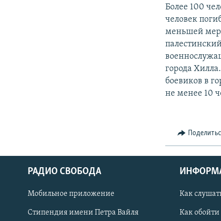
РАСПИСАНИЕ ВЕЩАНИЯ
Более 100 че
ПОДПИШИТЕСЬ НА РАССЫЛКУ
человек погиб
меньшей мере 
палестинский
военнослужащ
города Хилла
боевиков в г
не менее 10 ч
Поделить
РАДИО СВОБОДА
ИНФОРМ
Мобильное приложение
Как слушат
СОЦИАЛЬНЫЕ СЕТИ
Стипендия имени Петра Вайля
Как обойти