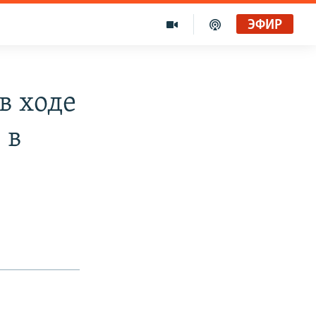
ЭФИР
в ходе
 в