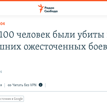
004
 100 человек были убиты 
шних ожесточенных боев
04
ся
Читать без VPN
сточник в Google