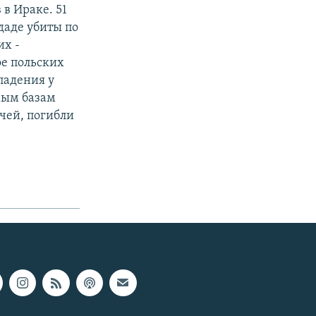
в Ираке. 51
даде убиты по
их -
ое польских
падения у
мым базам
чей, погибли