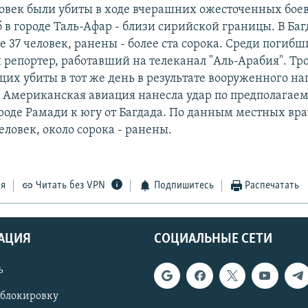
ловек были убиты в ходе вчерашних ожесточенных боев 
 в городе Таль-Афар - близи сирийской границы. В Баг
37 человек, ранены - более ста сорока. Среди погибш
 репортер, работавший на телеканал "Аль-Арабия". Тр
их убиты в тот же день в результате вооруженного на
. Американская авиация нанесла удар по предполагае
ороде Рамади к югу от Багдада. По данным местных вра
еловек, около сорока - ранены.
ся
Читать без VPN
Подпишитесь
Распечатать
АЦИЯ
СОЦИАЛЬНЫЕ СЕТИ
ь
 блокировку