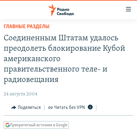
Ссылки
для
упрощенного
ГЛАВНЫЕ РАЗДЕЛЫ
ПРОГРАММЫ
доступа
Соединенным Штатам удалось
ПОДКАСТЫ
Вернуться
преодолеть блокирование Кубой
к
АВТОРСКИЕ ПРОЕКТЫ
американского
основному
ЦИТАТЫ СВОБОДЫ
содержанию
правительственного теле- и
Вернутся
МНЕНИЯ
радиовещания
к
КУЛЬТУРА
главной
24 августа 2004
навигации
IDEL.РЕАЛИИ
Вернутся
Поделиться
Читать без VPN
КАВКАЗ.РЕАЛИИ
к
СЕВЕР.РЕАЛИИ
поиску
Приоритетный источник в Google
СИБИРЬ.РЕАЛИИ