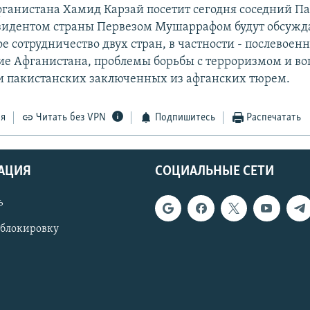
ганистана Хамид Карзай посетит сегодня соседний Па
езидентом страны Первезом Мушаррафом будут обсужд
 сотрудничество двух стран, в частности - послевоен
ие Афганистана, проблемы борьбы с терроризмом и во
 пакистанских заключенных из афганских тюрем.
ся
Читать без VPN
Подпишитесь
Распечатать
АЦИЯ
СОЦИАЛЬНЫЕ СЕТИ
ь
 блокировку