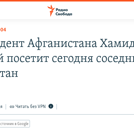
004
дент Афганистана Хами
й посетит сегодня сосед
тан
ся
Читать без VPN
сточник в Google