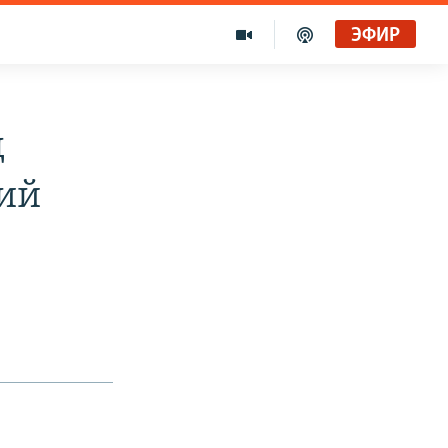
ЭФИР
д
ний