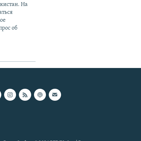
кистан. На
аться
ное
прос об