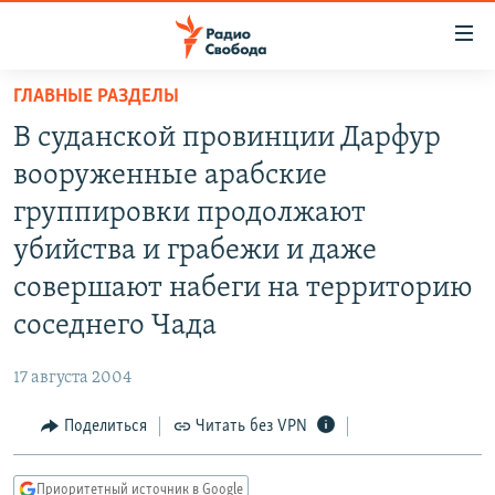
Ссылки
для
упрощенного
ГЛАВНЫЕ РАЗДЕЛЫ
ПРОГРАММЫ
доступа
В суданской провинции Дарфур
ПОДКАСТЫ
Вернуться
вооруженные арабские
к
АВТОРСКИЕ ПРОЕКТЫ
группировки продолжают
основному
ЦИТАТЫ СВОБОДЫ
содержанию
убийства и грабежи и даже
Вернутся
МНЕНИЯ
совершают набеги на территорию
к
КУЛЬТУРА
соседнего Чада
главной
навигации
IDEL.РЕАЛИИ
17 августа 2004
Вернутся
КАВКАЗ.РЕАЛИИ
к
Поделиться
Читать без VPN
СЕВЕР.РЕАЛИИ
поиску
СИБИРЬ.РЕАЛИИ
Приоритетный источник в Google