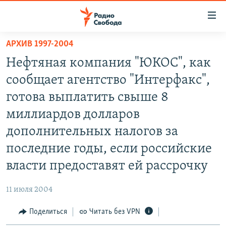
Ссылки
для
упрощенного
АРХИВ 1997-2004
ПРОГРАММЫ
доступа
Нефтяная компания "ЮКОС", как
ПОДКАСТЫ
Вернуться
сообщает агентство "Интерфакс",
к
АВТОРСКИЕ ПРОЕКТЫ
готова выплатить свыше 8
основному
ЦИТАТЫ СВОБОДЫ
содержанию
миллиардов долларов
Вернутся
МНЕНИЯ
дополнительных налогов за
к
КУЛЬТУРА
последние годы, если российские
главной
навигации
IDEL.РЕАЛИИ
власти предоставят ей рассрочку
Вернутся
КАВКАЗ.РЕАЛИИ
к
11 июля 2004
СЕВЕР.РЕАЛИИ
поиску
Поделиться
Читать без VPN
СИБИРЬ.РЕАЛИИ