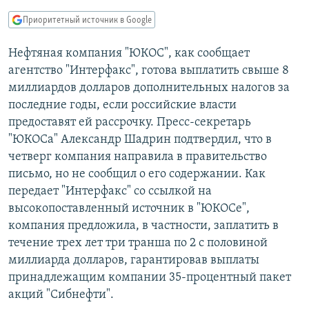
РАСПИСАНИЕ ВЕЩАНИЯ
Приоритетный источник в Google
ПОДПИШИТЕСЬ НА РАССЫЛКУ
Нефтяная компания "ЮКОС", как сообщает
агентство "Интерфакс", готова выплатить свыше 8
СОЦИАЛЬНЫЕ СЕТИ
миллиардов долларов дополнительных налогов за
последние годы, если российские власти
предоставят ей рассрочку. Пресс-секретарь
"ЮКОСа" Александр Шадрин подтвердил, что в
четверг компания направила в правительство
Все сайты РСЕ/РС
письмо, но не сообщил о его содержании. Как
передает "Интерфакс" со ссылкой на
высокопоставленный источник в "ЮКОСе",
компания предложила, в частности, заплатить в
течение трех лет три транша по 2 с половиной
миллиарда долларов, гарантировав выплаты
принадлежащим компании 35-процентный пакет
акций "Сибнефти".