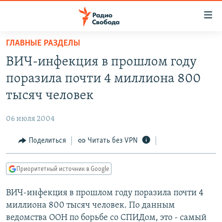
Ссылки
для
упрощенного
ГЛАВНЫЕ РАЗДЕЛЫ
ПРОГРАММЫ
доступа
ВИЧ-инфекция в прошлом году
ПОДКАСТЫ
Вернуться
поразила почти 4 миллиона 800
к
АВТОРСКИЕ ПРОЕКТЫ
тысяч человек
основному
ЦИТАТЫ СВОБОДЫ
содержанию
06 июля 2004
Вернутся
МНЕНИЯ
к
Поделиться
Читать без VPN
КУЛЬТУРА
главной
навигации
IDEL.РЕАЛИИ
Приоритетный источник в Google
Вернутся
КАВКАЗ.РЕАЛИИ
к
ВИЧ-инфекция в прошлом году поразила почти 4
СЕВЕР.РЕАЛИИ
поиску
миллиона 800 тысяч человек. По данным
СИБИРЬ.РЕАЛИИ
ведомства ООН по борьбе со СПИДом, это - самый