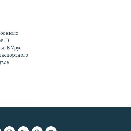
военные
в. В
. В Урус-
паспортного
двое