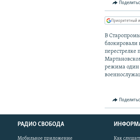
РАСПИСАНИЕ ВЕЩАНИЯ
Поделить
ПОДПИШИТЕСЬ НА РАССЫЛКУ
Приоритетный и
В Старопромы
блокировали 
перестрелке 
Мартановском
режима один 
военнослужащ
Поделить
РАДИО СВОБОДА
ИНФОРМ
Мобильное приложение
Как слушат