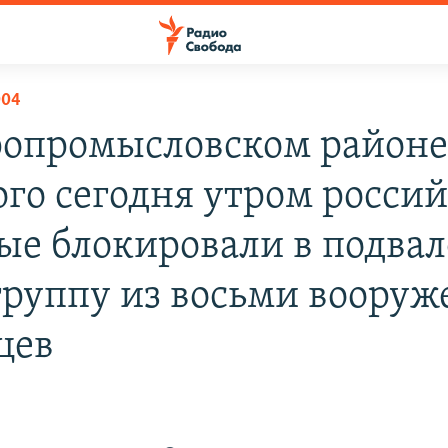
004
ропромысловском район
ого сегодня утром росси
ые блокировали в подвал
группу из восьми воору
цев