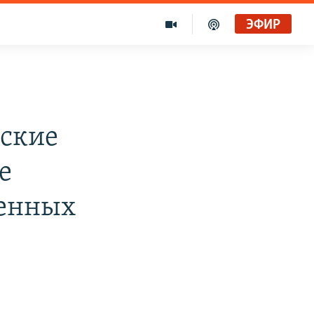
ЭФИР
е
йские
е
женных