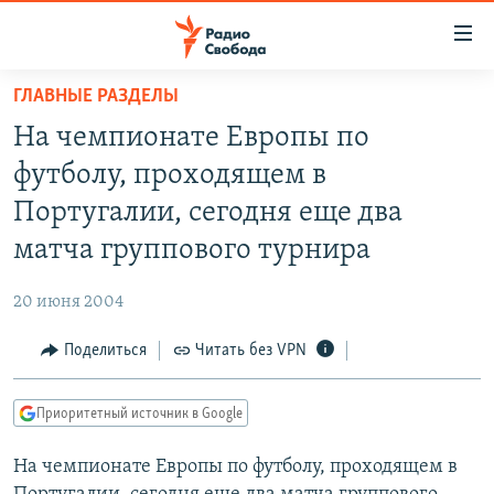
Ссылки
для
упрощенного
ГЛАВНЫЕ РАЗДЕЛЫ
ПРОГРАММЫ
доступа
На чемпионате Европы по
ПОДКАСТЫ
Вернуться
футболу, проходящем в
к
АВТОРСКИЕ ПРОЕКТЫ
Португалии, сегодня еще два
основному
ЦИТАТЫ СВОБОДЫ
содержанию
матча группового турнира
Вернутся
МНЕНИЯ
к
20 июня 2004
КУЛЬТУРА
главной
Поделиться
Читать без VPN
навигации
IDEL.РЕАЛИИ
Вернутся
КАВКАЗ.РЕАЛИИ
к
Приоритетный источник в Google
СЕВЕР.РЕАЛИИ
поиску
На чемпионате Европы по футболу, проходящем в
СИБИРЬ.РЕАЛИИ