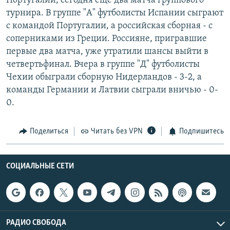
Португалии, сегодня еще два матча группового
РАСПИСАНИЕ ВЕЩАНИЯ
турнира. В группе "А" футболисты Испании сыграют
с командой Португалии, а российская сборная - с
ПОДПИШИТЕСЬ НА РАССЫЛКУ
соперниками из Греции. Россияне, пригравшие
первые два матча, уже утратили шансы выйти в
СОЦИАЛЬНЫЕ СЕТИ
четвертьфинал. Вчера в группе "Д" футболисты
Чехии обыграли сборную Нидерландов - 3-2, а
команды Германии и Латвии сыграли вничью - 0-
0.
Все сайты РСЕ/РС
Поделиться
Читать без VPN
Подпишитесь
СОЦИАЛЬНЫЕ СЕТИ
РАДИО СВОБОДА