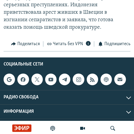
серьезных преступлениях. Индонезия
РАСПИСАНИЕ ВЕЩАНИЯ
приветствовала арест живших в Швеции в
ПОДПИШИТЕСЬ НА РАССЫЛКУ
изгнании сепаратистов и заявила, что готова
оказать помощь шведской прокуратуре.
СОЦИАЛЬНЫЕ СЕТИ
Поделиться
Читать без VPN
Подпишитесь
СОЦИАЛЬНЫЕ СЕТИ
Все сайты РСЕ/РС
РАДИО СВОБОДА
ИНФОРМАЦИЯ
Радио Свобода © 2026 RFE/RL, Inc. | Все права защищены.
ЭФИР