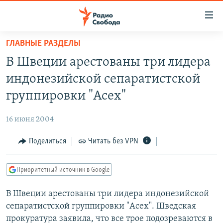
Ссылки
для
упрощенного
ГЛАВНЫЕ РАЗДЕЛЫ
ПРОГРАММЫ
доступа
В Швеции арестованы три лидера
ПОДКАСТЫ
Вернуться
индонезийской сепаратистской
к
АВТОРСКИЕ ПРОЕКТЫ
группировки "Асех"
основному
ЦИТАТЫ СВОБОДЫ
содержанию
16 июня 2004
Вернутся
МНЕНИЯ
к
Поделиться
Читать без VPN
КУЛЬТУРА
главной
навигации
IDEL.РЕАЛИИ
Приоритетный источник в Google
Вернутся
КАВКАЗ.РЕАЛИИ
к
В Швеции арестованы три лидера индонезийской
СЕВЕР.РЕАЛИИ
поиску
сепаратистской группировки "Асех". Шведская
СИБИРЬ.РЕАЛИИ
прокуратура заявила, что все трое подозреваются в