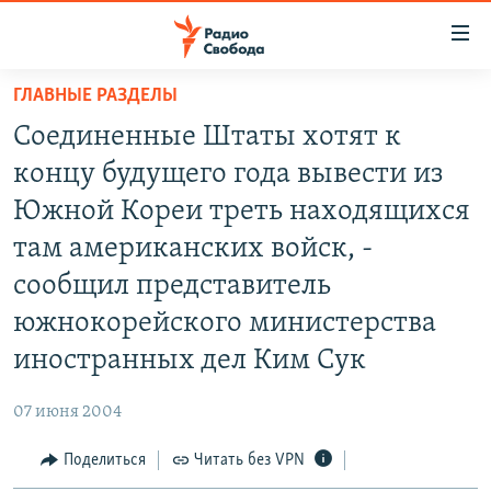
Ссылки
для
упрощенного
ГЛАВНЫЕ РАЗДЕЛЫ
ПРОГРАММЫ
доступа
Соединенные Штаты хотят к
ПОДКАСТЫ
Вернуться
концу будущего года вывести из
к
АВТОРСКИЕ ПРОЕКТЫ
Южной Кореи треть находящихся
основному
ЦИТАТЫ СВОБОДЫ
содержанию
там американских войск, -
Вернутся
МНЕНИЯ
сообщил представитель
к
КУЛЬТУРА
южнокорейского министерства
главной
навигации
IDEL.РЕАЛИИ
иностранных дел Ким Сук
Вернутся
КАВКАЗ.РЕАЛИИ
к
07 июня 2004
СЕВЕР.РЕАЛИИ
поиску
Поделиться
Читать без VPN
СИБИРЬ.РЕАЛИИ