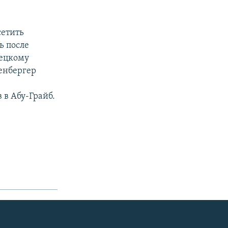
сетить
ь после
мецкому
ленбергер
в Абу-Грайб.