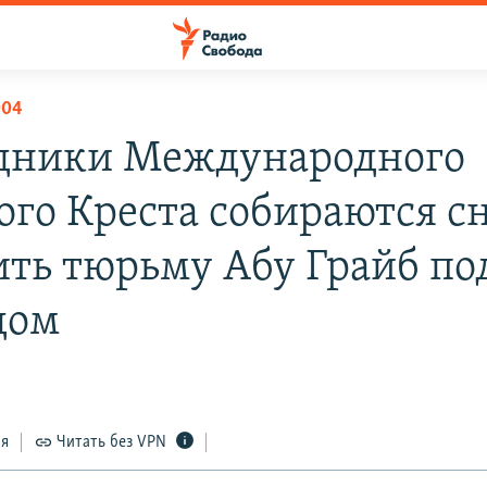
004
дники Международного
ого Креста собираются с
ить тюрьму Абу Грайб по
дом
ся
Читать без VPN