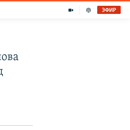
ЭФИР
нова
д