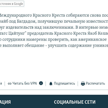
сточник в Google
еждународного Красного Креста собираются снова по
райб под Багдадом, получившую печальную известност
руг издевательств над заключенными. В интервью не
тагс Цайтунг" председатель Красного Креста Якоб Кел
его сотрудники намерены проверить, как американское
 выполняет обещание - улучшить содержание узников 
ся
Читать без VPN
Подпишитесь
Распечатать
АЦИЯ
СОЦИАЛЬНЫЕ СЕТИ