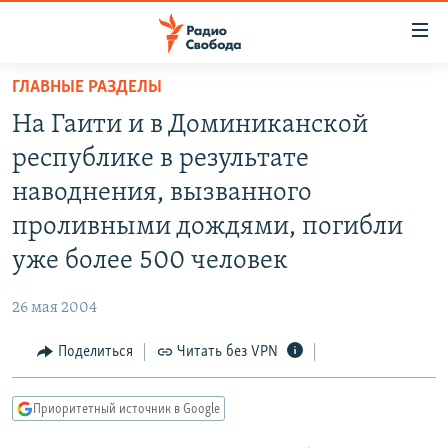
Ссылки
для
упрощенного
ГЛАВНЫЕ РАЗДЕЛЫ
ПРОГРАММЫ
доступа
На Гаити и в Доминиканской
ПОДКАСТЫ
Вернуться
республике в результате
к
АВТОРСКИЕ ПРОЕКТЫ
наводнения, вызванного
основному
ЦИТАТЫ СВОБОДЫ
содержанию
проливными дождями, погибли
Вернутся
МНЕНИЯ
уже более 500 человек
к
КУЛЬТУРА
главной
26 мая 2004
навигации
IDEL.РЕАЛИИ
Вернутся
Поделиться
Читать без VPN
КАВКАЗ.РЕАЛИИ
к
СЕВЕР.РЕАЛИИ
поиску
Приоритетный источник в Google
СИБИРЬ.РЕАЛИИ