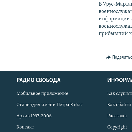
РАСПИСАНИЕ ВЕЩАНИЯ
В Урус-Марта
ПОДПИШИТЕСЬ НА РАССЫЛКУ
военнослужащ
информации «
военнослужащ
прибывший к 
Поделить
РАДИО СВОБОДА
ИНФОРМ
Мобильное приложение
Как слушат
Стипендия имени Петра Вайля
Как обойти
Архив 1997-2006
Рассылка
СОЦИАЛЬНЫЕ СЕТИ
Контакт
Copyright