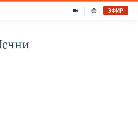
ЭФИР
Чечни