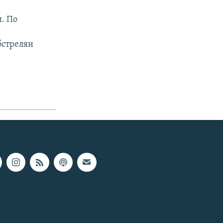
и. По
с
бстрелян