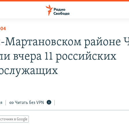
004
с-Мартановском районе 
ли вчера 11 российских
ослужащих
ся
Читать без VPN
сточник в Google