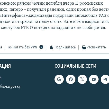
новском районе Чечни погибли вчера 11 российских
их, пятеро – получили ранения, один пропал без вест
Интерфакса»,моджахеды подорвали автомобиль УАЗ 
ими и открыли по нему огонь. Затем был взорван и о
месту боя БТР. О потерях нападавших не сообщается.
ся
Читать без VPN
Подпишитесь
Распечатать
АЦИЯ
СОЦИАЛЬНЫЕ СЕТИ
ь
 блокировку