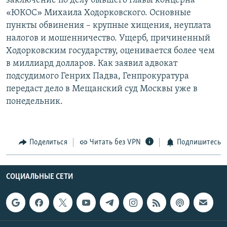
заключение по делу бывшего главы концерна
РАСПИСАНИЕ ВЕЩАНИЯ
«ЮКОС» Михаила Ходорковского. Основные
пункты обвинения – крупные хищения, неуплата
ПОДПИШИТЕСЬ НА РАССЫЛКУ
налогов и мошенничество. Ущерб, причиненный
Ходорковским государству, оценивается более чем
СОЦИАЛЬНЫЕ СЕТИ
в миллиард долларов. Как заявил адвокат
подсудимого Генрих Падва, Генпрокуратура
передаст дело в Мещанский суд Москвы уже в
понедельник.
Все сайты РСЕ/РС
Поделиться
Читать без VPN
Подпишитесь
СОЦИАЛЬНЫЕ СЕТИ