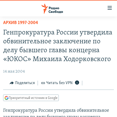
Ссылки
для
упрощенного
АРХИВ 1997-2004
ПРОГРАММЫ
доступа
Генпрокуратура России утвердила
ПОДКАСТЫ
Вернуться
обвинительное заключение по
к
АВТОРСКИЕ ПРОЕКТЫ
делу бывшего главы концерна
основному
ЦИТАТЫ СВОБОДЫ
содержанию
«ЮКОС» Михаила Ходорковского
Вернутся
МНЕНИЯ
к
14 мая 2004
КУЛЬТУРА
главной
Поделиться
Читать без VPN
навигации
IDEL.РЕАЛИИ
Вернутся
КАВКАЗ.РЕАЛИИ
к
Приоритетный источник в Google
СЕВЕР.РЕАЛИИ
поиску
Генпрокуратура России утвердила обвинительное
СИБИРЬ.РЕАЛИИ