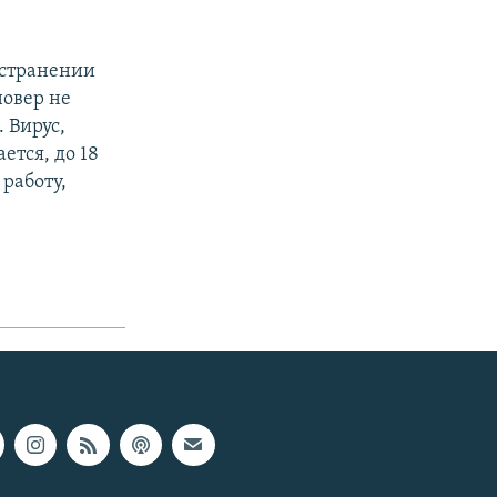
остранении
новер не
 Вирус,
ется, до 18
работу,