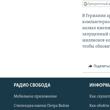
РАСПИСАНИЕ ВЕЩАНИЯ
Приоритетный и
ПОДПИШИТЕСЬ НА РАССЫЛКУ
В Германии а
компьютерног
назвал имени 
запущенный в 
миллионов ко
чтобы обнови
Поделить
РАДИО СВОБОДА
ИНФОРМ
Мобильное приложение
Как слушат
СОЦИАЛЬНЫЕ СЕТИ
Стипендия имени Петра Вайля
Как обойти