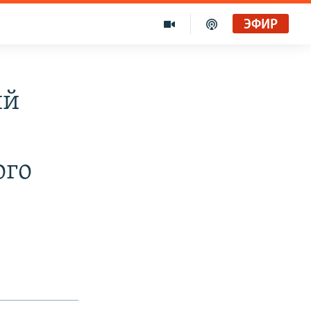
ЭФИР
ий
ого