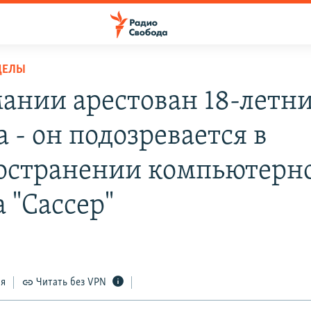
ДЕЛЫ
мании арестован 18-летн
 - он подозревается в
остранении компьютерн
 "Сассер"
ся
Читать без VPN