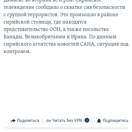
Дамаске во вторник вечером. Сирийское
РАСПИСАНИЕ ВЕЩАНИЯ
телевидение сообщило о схватке сил безопасности
с группой террористов. Это произошло в районе
ПОДПИШИТЕСЬ НА РАССЫЛКУ
сирийской столицы, где находятся
представительство ООН, а также посольства
СОЦИАЛЬНЫЕ СЕТИ
Канады, Великобритании и Ирана. По данным
сирийского агентства новостей САНА, ситуация под
контролем.
Все сайты РСЕ/РС
Поделиться
Читать без VPN
Подпишитесь