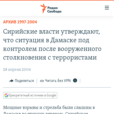
Ссылки
для
упрощенного
АРХИВ 1997-2004
ПРОГРАММЫ
доступа
Сирийские власти утверждают,
ПОДКАСТЫ
Вернуться
что ситуация в Дамаске под
к
АВТОРСКИЕ ПРОЕКТЫ
контролем после вооруженного
основному
ЦИТАТЫ СВОБОДЫ
содержанию
столкновения с террористами
Вернутся
МНЕНИЯ
к
28 апреля 2004
КУЛЬТУРА
главной
Поделиться
Читать без VPN
навигации
IDEL.РЕАЛИИ
Вернутся
КАВКАЗ.РЕАЛИИ
к
Приоритетный источник в Google
СЕВЕР.РЕАЛИИ
поиску
Мощные взрывы и стрельба были слышны в
СИБИРЬ.РЕАЛИИ