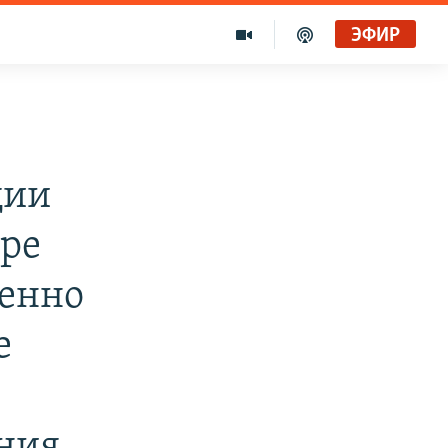
ЭФИР
ции
ире
шенно
е
ния