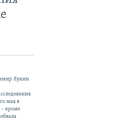
ке
димир Лукин
»
асследования
го мая в
 – кроме
 обвала