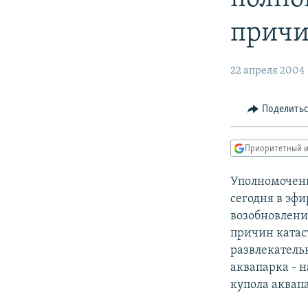
РАСПИСАНИЕ ВЕЩАНИЯ
ПОДПИШИТЕСЬ НА РАССЫЛКУ
причи
22 апреля 2004
Поделить
Приоритетный и
Уполномоченн
сегодня в эф
возобновлени
причин катаст
развлекатель
аквапарка - н
купола аквап