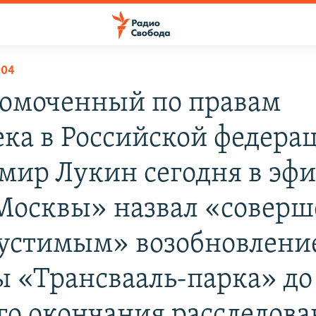
004
омоченный по правам
ека в Российской федера
мир Лукин сегодня в эф
Москвы» назвал «совер
устимым» возобновлени
ы «Трансвааль-парка» до
го окончания расследова