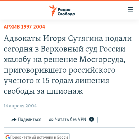
Ссылки
для
упрощенного
АРХИВ 1997-2004
ПРОГРАММЫ
доступа
Адвокаты Игоря Сутягина подали
ПОДКАСТЫ
Вернуться
сегодня в Верховный суд России
к
АВТОРСКИЕ ПРОЕКТЫ
жалобу на решение Мосгорсуда,
основному
ЦИТАТЫ СВОБОДЫ
содержанию
приговорившего российского
Вернутся
МНЕНИЯ
ученого к 15 годам лишения
к
КУЛЬТУРА
свободы за шпионаж
главной
навигации
IDEL.РЕАЛИИ
14 апреля 2004
Вернутся
КАВКАЗ.РЕАЛИИ
к
Поделиться
Читать без VPN
СЕВЕР.РЕАЛИИ
поиску
СИБИРЬ.РЕАЛИИ
Приоритетный источник в Google