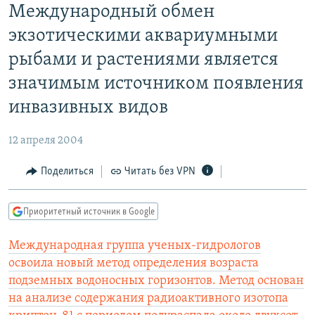
Международный обмен
РАСПИСАНИЕ ВЕЩАНИЯ
экзотическими аквариумными
ПОДПИШИТЕСЬ НА РАССЫЛКУ
рыбами и растениями является
СОЦИАЛЬНЫЕ СЕТИ
значимым источником появления
инвазивных видов
12 апреля 2004
Все сайты РСЕ/РС
Поделиться
Читать без VPN
Приоритетный источник в Google
Международная группа ученых-гидрологов
освоила новый метод определения возраста
подземных водоносных горизонтов. Метод основан
на анализе содержания радиоактивного изотопа