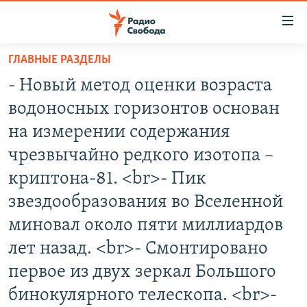
Ссылки
для
упрощенного
ГЛАВНЫЕ РАЗДЕЛЫ
ПРОГРАММЫ
доступа
- Новый метод оценки возраста
ПОДКАСТЫ
Вернуться
водоносных горизонтов основан
к
АВТОРСКИЕ ПРОЕКТЫ
на измерении содержания
основному
ЦИТАТЫ СВОБОДЫ
содержанию
чрезвычайно редкого изотопа –
Вернутся
МНЕНИЯ
криптона-81. <br>- Пик
к
КУЛЬТУРА
звездообразования во Вселенной
главной
навигации
IDEL.РЕАЛИИ
миновал около пяти миллиардов
Вернутся
КАВКАЗ.РЕАЛИИ
лет назад. <br>- Смонтировано
к
первое из двух зеркал Большого
СЕВЕР.РЕАЛИИ
поиску
бинокулярного телескопа. <br>-
СИБИРЬ.РЕАЛИИ